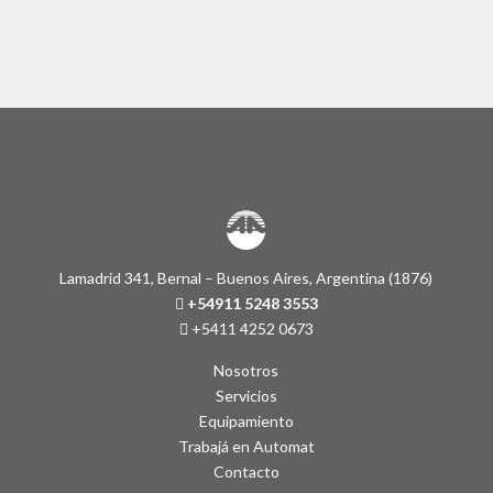
A
l
t
e
r
n
a
t
i
v
e
:
Lamadrid 341, Bernal – Buenos Aires, Argentina (1876)
+54911 5248 3553
+5411 4252 0673
Nosotros
Servicios
Equipamiento
Trabajá en Automat
Contacto